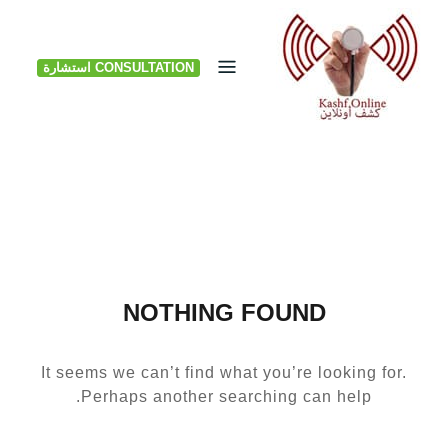
Ski
t
CONSULTATION استشارة
conten
NOTHING FOUND
It seems we can’t find what you’re looking for.
Perhaps another searching can help.