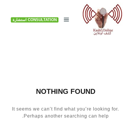
Ski
t
CONSULTATION استشارة
conten
NOTHING FOUND
It seems we can’t find what you’re looking for.
Perhaps another searching can help.