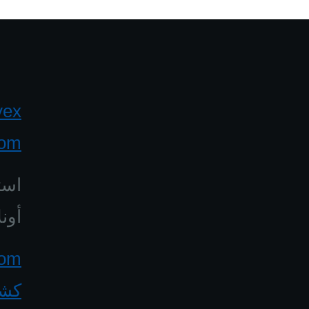
yex
com
است
أونل
كشف