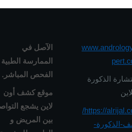
www.androlog
الآصل في
pert.
الممارسة الطبية 
الفحص المباشر.
شارة الذكورة
اين
موقع كشف أون
لاين يشجع التواص
https://alrijal.com/
بين المريض و
-الذكورة-