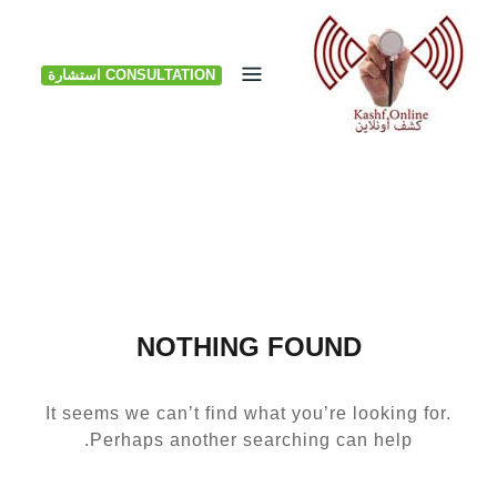
Ski
t
CONSULTATION استشارة
conten
NOTHING FOUND
It seems we can’t find what you’re looking for.
Perhaps another searching can help.