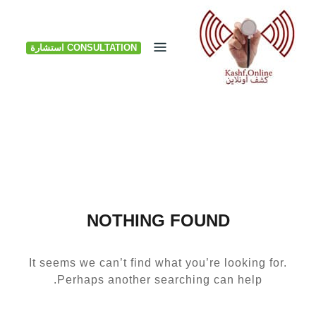
Ski
t
CONSULTATION استشارة
conten
NOTHING FOUND
It seems we can’t find what you’re looking for.
Perhaps another searching can help.