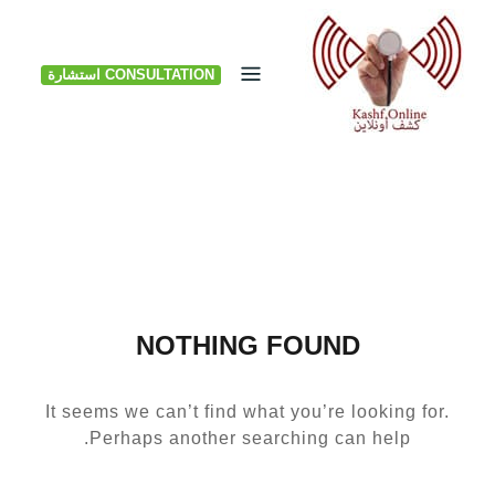
Ski
t
CONSULTATION استشارة
conten
NOTHING FOUND
It seems we can’t find what you’re looking for.
Perhaps another searching can help.