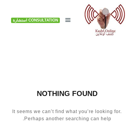
Ski
t
CONSULTATION استشارة
conten
NOTHING FOUND
It seems we can’t find what you’re looking for.
Perhaps another searching can help.