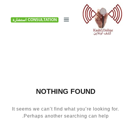
Ski
t
CONSULTATION استشارة
conten
NOTHING FOUND
It seems we can’t find what you’re looking for.
Perhaps another searching can help.