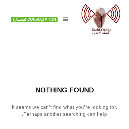
Ski
t
CONSULTATION استشارة
conten
NOTHING FOUND
It seems we can’t find what you’re looking for.
Perhaps another searching can help.