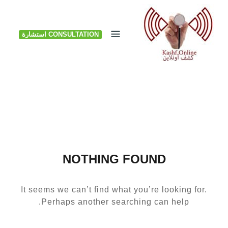
Ski
t
CONSULTATION استشارة
conten
NOTHING FOUND
It seems we can’t find what you’re looking for.
Perhaps another searching can help.