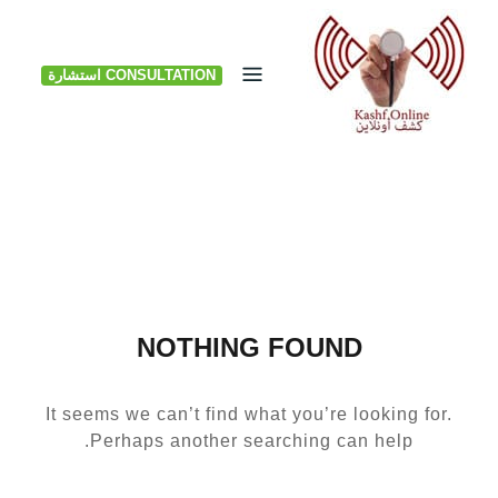
Ski
t
CONSULTATION استشارة
conten
NOTHING FOUND
It seems we can’t find what you’re looking for.
Perhaps another searching can help.