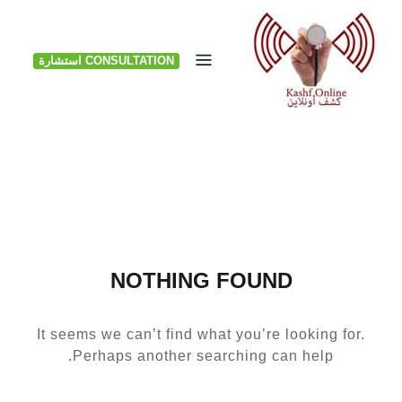
Ski
t
CONSULTATION استشارة
conten
NOTHING FOUND
It seems we can’t find what you’re looking for.
Perhaps another searching can help.