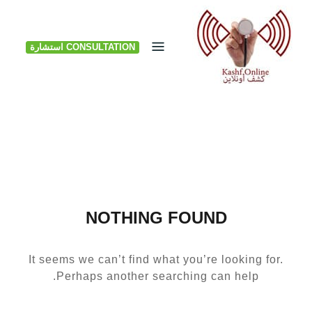
Ski
t
CONSULTATION استشارة
conten
NOTHING FOUND
It seems we can’t find what you’re looking for.
Perhaps another searching can help.