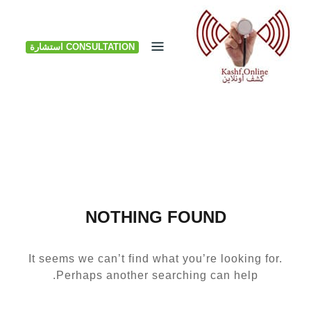
Ski
t
CONSULTATION استشارة
conten
NOTHING FOUND
It seems we can’t find what you’re looking for.
Perhaps another searching can help.