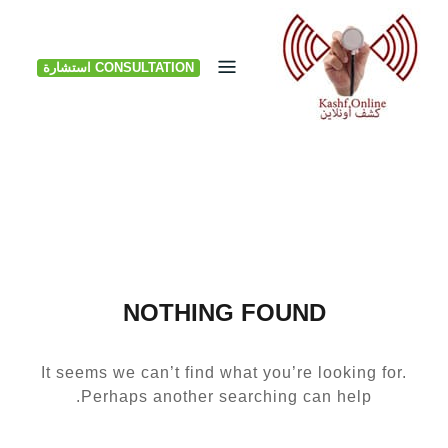
Ski
t
CONSULTATION استشارة
conten
NOTHING FOUND
It seems we can’t find what you’re looking for.
Perhaps another searching can help.