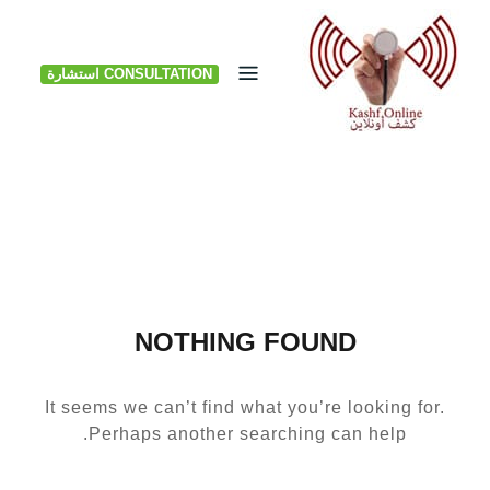
Ski
t
CONSULTATION استشارة
conten
NOTHING FOUND
It seems we can’t find what you’re looking for.
Perhaps another searching can help.