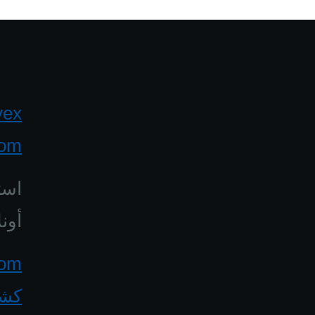
yex
com
است
أونل
كشف