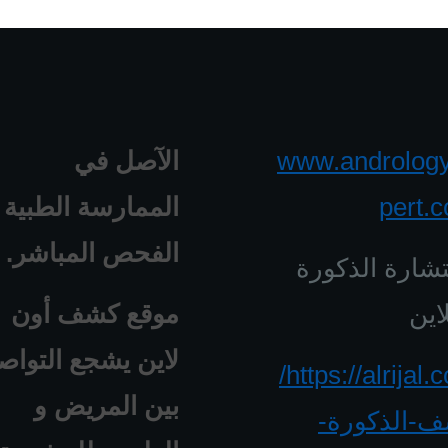
www.androlog
الآصل في
pert.
الممارسة الطبية 
الفحص المباشر.
شارة الذكورة
اين
موقع كشف أون
لاين يشجع التواص
https://alrijal.com/
بين المريض و
-الذكورة-