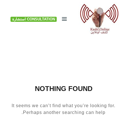
Ski
t
CONSULTATION استشارة
conten
NOTHING FOUND
It seems we can’t find what you’re looking for.
Perhaps another searching can help.