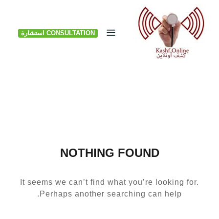
Ski
t
CONSULTATION استشارة
conten
NOTHING FOUND
It seems we can’t find what you’re looking for.
Perhaps another searching can help.