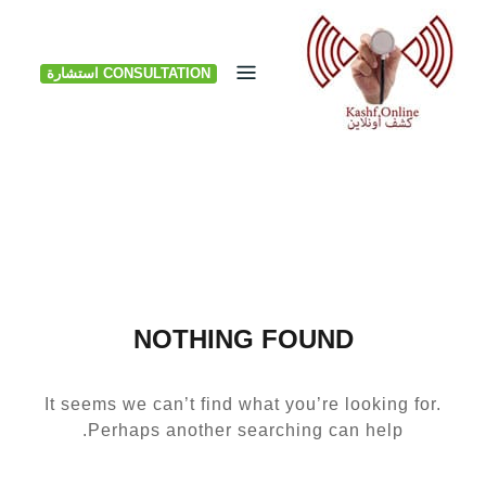
Ski
t
CONSULTATION استشارة
conten
NOTHING FOUND
It seems we can’t find what you’re looking for.
Perhaps another searching can help.