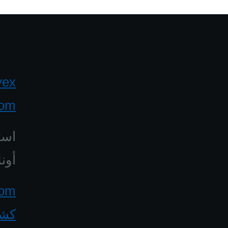
yex
com
است
أونل
كشف