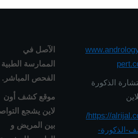
www.androlog
الآصل في
pert.
الممارسة الطبية 
الفحص المباشر.
شارة الذكورة
اين
موقع كشف أون
لاين يشجع التواص
https://alrijal.com/
بين المريض و
-الذكورة-