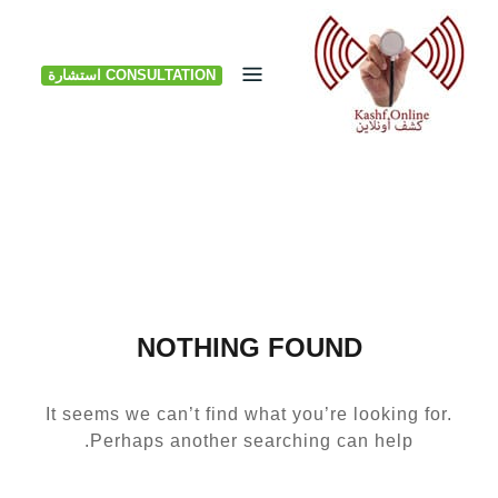
Ski
t
CONSULTATION استشارة
conten
NOTHING FOUND
It seems we can’t find what you’re looking for.
Perhaps another searching can help.