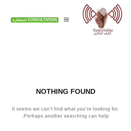
Ski
t
CONSULTATION استشارة
conten
NOTHING FOUND
It seems we can’t find what you’re looking for.
Perhaps another searching can help.