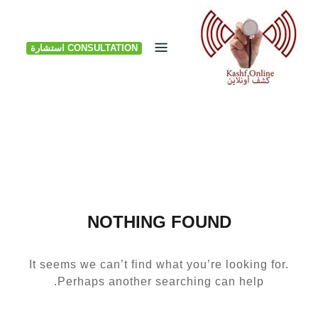
Ski
t
CONSULTATION استشارة
conten
NOTHING FOUND
It seems we can’t find what you’re looking for.
Perhaps another searching can help.