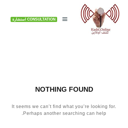
Ski
t
CONSULTATION استشارة
conten
NOTHING FOUND
It seems we can’t find what you’re looking for.
Perhaps another searching can help.