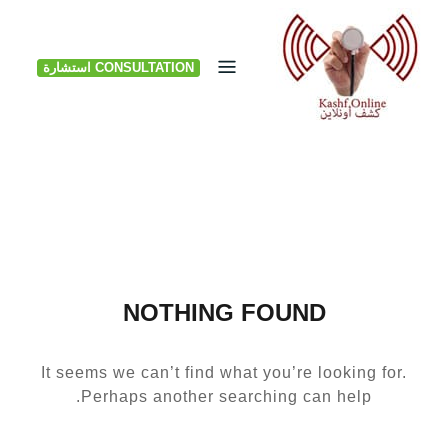
Ski
t
CONSULTATION استشارة
conten
NOTHING FOUND
It seems we can’t find what you’re looking for.
Perhaps another searching can help.