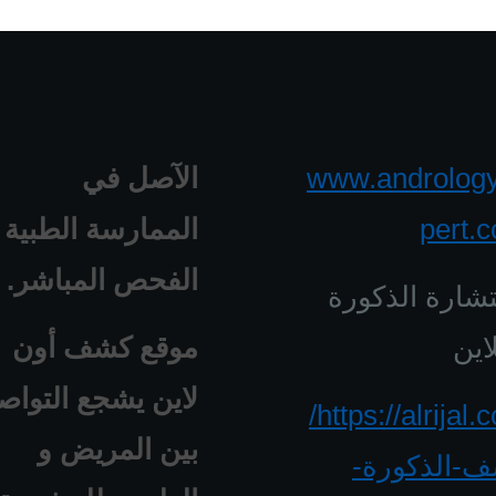
www.androlog
الآصل في
pert.
الممارسة الطبية 
الفحص المباشر.
شارة الذكورة
اين
موقع كشف أون
لاين يشجع التواص
https://alrijal.com/
بين المريض و
-الذكورة-