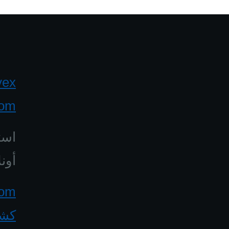
yex
com
است
أونل
كشف