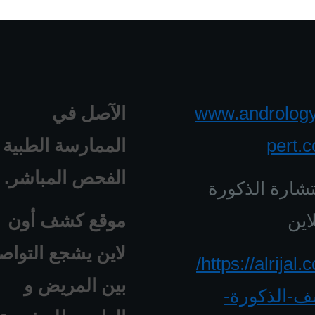
www.androlog
الآصل في
pert.
الممارسة الطبية 
الفحص المباشر.
شارة الذكورة
اين
موقع كشف أون
لاين يشجع التواص
https://alrijal.com/
بين المريض و
-الذكورة-