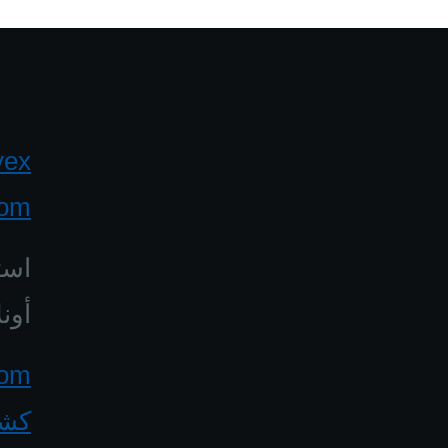
yex
com
است
أونل
كشف