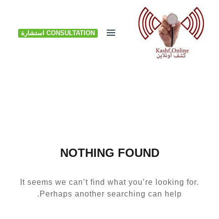
Ski
t
CONSULTATION استشارة
conten
NOTHING FOUND
It seems we can’t find what you’re looking for.
Perhaps another searching can help.