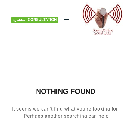
Ski
t
CONSULTATION استشارة
conten
NOTHING FOUND
It seems we can’t find what you’re looking for.
Perhaps another searching can help.