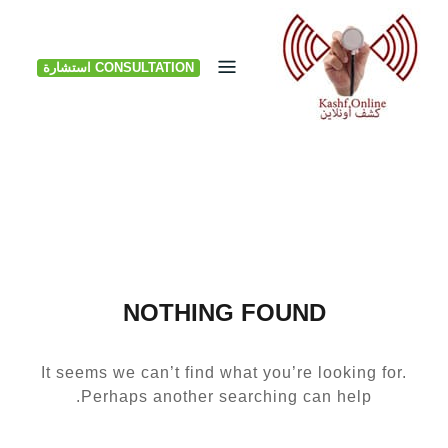
Ski
t
CONSULTATION استشارة
conten
NOTHING FOUND
It seems we can’t find what you’re looking for.
Perhaps another searching can help.