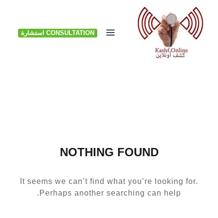
Ski
t
CONSULTATION استشارة
conten
NOTHING FOUND
It seems we can’t find what you’re looking for.
Perhaps another searching can help.