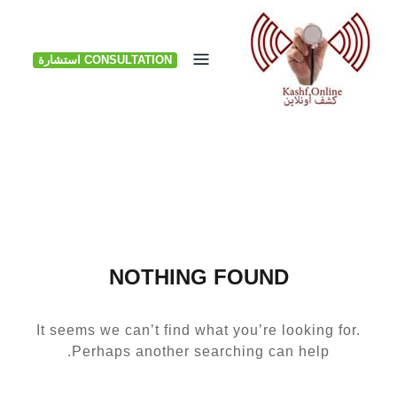
Ski
t
CONSULTATION استشارة
conten
NOTHING FOUND
It seems we can’t find what you’re looking for.
Perhaps another searching can help.