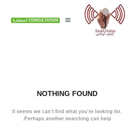
Ski
t
CONSULTATION استشارة
conten
NOTHING FOUND
It seems we can’t find what you’re looking for.
Perhaps another searching can help.