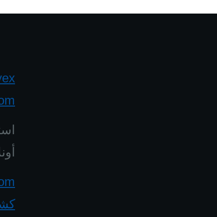
yex
com
است
أونل
كشف