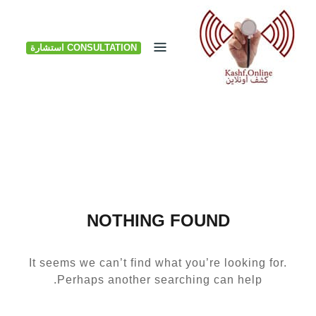
Ski
t
CONSULTATION استشارة
conten
NOTHING FOUND
It seems we can’t find what you’re looking for.
Perhaps another searching can help.