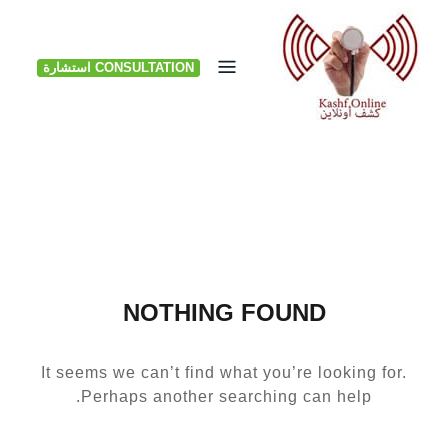
Ski
t
CONSULTATION استشارة
conten
NOTHING FOUND
It seems we can’t find what you’re looking for.
Perhaps another searching can help.