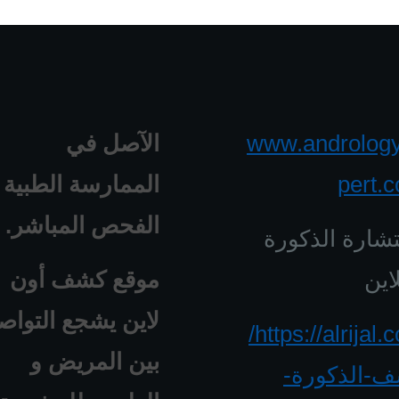
www.androlog
الآصل في
pert.
الممارسة الطبية 
الفحص المباشر.
شارة الذكورة
اين
موقع كشف أون
لاين يشجع التواص
https://alrijal.com/
بين المريض و
-الذكورة-