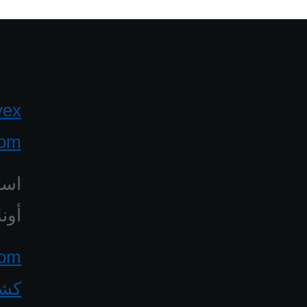
yex
com
است
أونل
كشف