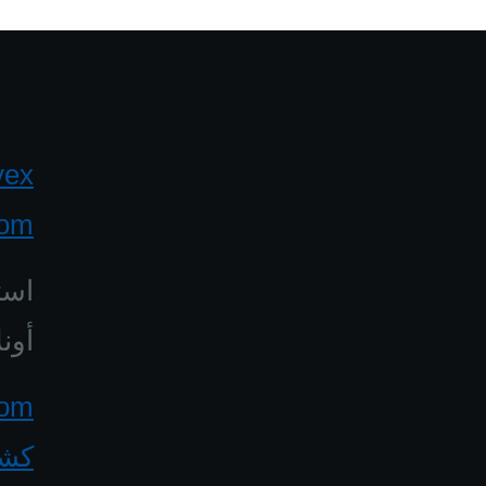
yex
com
است
أونل
كشف