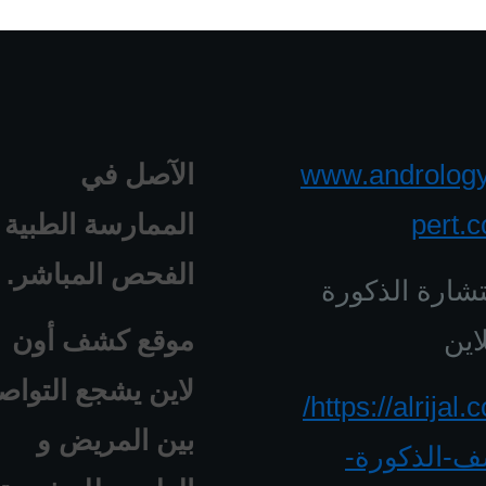
www.androlog
الآصل في
pert.
الممارسة الطبية 
الفحص المباشر.
شارة الذكورة
اين
موقع كشف أون
لاين يشجع التواص
https://alrijal.com/
بين المريض و
-الذكورة-