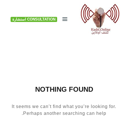
Ski
t
CONSULTATION استشارة
conten
NOTHING FOUND
It seems we can’t find what you’re looking for.
Perhaps another searching can help.