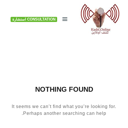
Ski
t
CONSULTATION استشارة
conten
NOTHING FOUND
It seems we can’t find what you’re looking for.
Perhaps another searching can help.