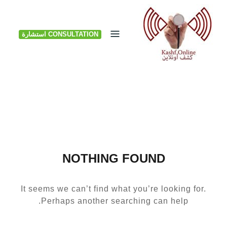
Ski
t
CONSULTATION استشارة
conten
NOTHING FOUND
It seems we can’t find what you’re looking for.
Perhaps another searching can help.