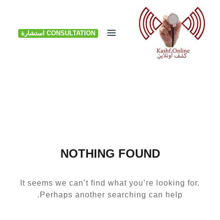
Ski
t
CONSULTATION استشارة
conten
NOTHING FOUND
It seems we can’t find what you’re looking for.
Perhaps another searching can help.