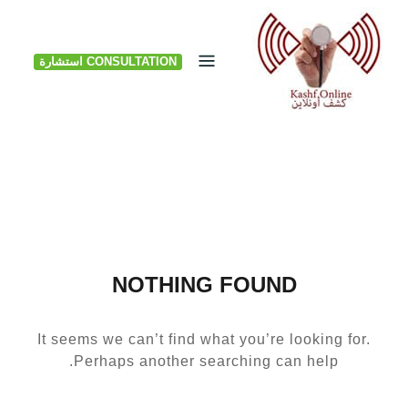
Ski
t
CONSULTATION استشارة
conten
NOTHING FOUND
It seems we can’t find what you’re looking for.
Perhaps another searching can help.