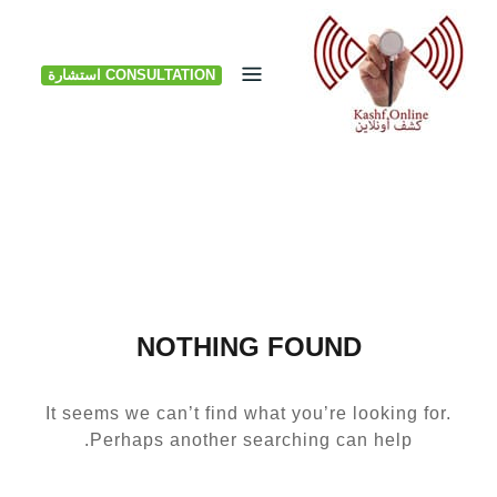
Ski
t
CONSULTATION استشارة
conten
NOTHING FOUND
It seems we can’t find what you’re looking for.
Perhaps another searching can help.