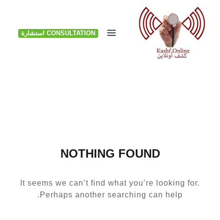
Ski
t
CONSULTATION استشارة
conten
NOTHING FOUND
It seems we can’t find what you’re looking for.
Perhaps another searching can help.