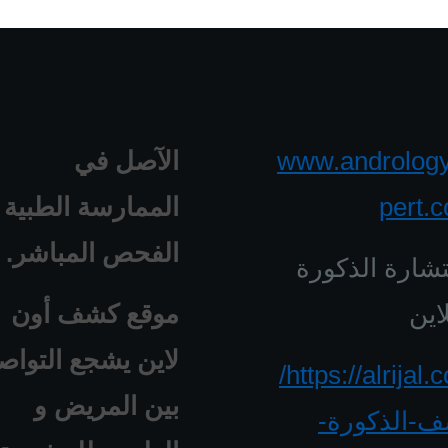
www.androlog
الآصل في
pert.
الممارسة الطبية 
الفحص المباشر.
شارة الذكورة
اين
موقع كشف أون
لاين يشجع التواص
https://alrijal.com/
بين المريض و
-الذكورة-