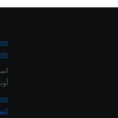
yex
com
است
أونل
كشف