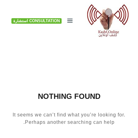
Ski
t
CONSULTATION استشارة
conten
NOTHING FOUND
It seems we can’t find what you’re looking for.
Perhaps another searching can help.