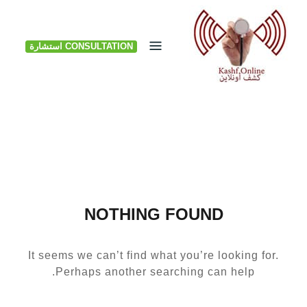
Ski
t
CONSULTATION استشارة
conten
NOTHING FOUND
It seems we can’t find what you’re looking for.
Perhaps another searching can help.