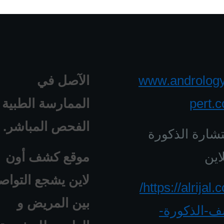
www.androlog
الآصل في
pert.
الممارسة الطبية 
الفحص المباشر.
شارة الذكورة
اين
موقع كشف أون
لاين يشجع التواص
https://alrijal.com/
بين المريض و
-الذكورة-