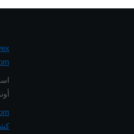
yex
com
است
أونل
كشف